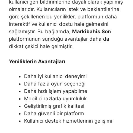
kullanıcı geri bildirimlerine dayalı olarak yapılmış
olmalarıdır. Kullanıcıların istek ve beklentilerine
göre şekillenen bu yenilikler, platformun daha
interaktif ve kullanıcı dostu hale gelmesini
sağlamıştır. Bu bağlamda,
Markibahis Son
platformunun sunduğu avantajlar daha da
dikkat çekici hale gelmiştir.
Yeniliklerin Avantajları
Daha iyi kullanıcı deneyimi
Daha fazla oyun seçeneği
Daha hızlı işlem yapabilme
Mobil cihazlarla uyumluluk
Geliştirilmiş grafik kalitesi
Daha güvenli bir platform
Kullanıcı destek hizmetlerinin gelişimi