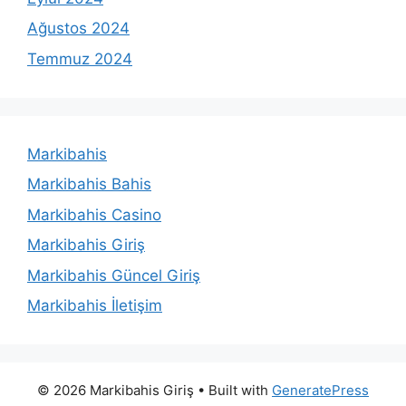
Ağustos 2024
Temmuz 2024
Markibahis
Markibahis Bahis
Markibahis Casino
Markibahis Giriş
Markibahis Güncel Giriş
Markibahis İletişim
© 2026 Markibahis Giriş
• Built with
GeneratePress