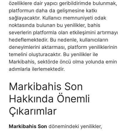
özelliklere dair yapıcı geribildirimde bulunmak,
platformun daha da gelişmesine katkı
sağlayacaktır. Kullanıcı memnuniyeti odak
noktasında bulunan bu yenilikler, bahis
severlerin platformla olan etkileşimini artırmayı
hedeflemektedir. Bu nedenle, kullanıcıların
deneyimlerini aktarması, platform yeniliklerinin
temelini oluşturacaktır. Bu yenilikler ile
Markibahis, sektörde öncü olma yolunda emin
adımlarla ilerlemektedir.
Markibahis Son
Hakkında Önemli
Çıkarımlar
Markibahis Son
dönemindeki yenilikler,