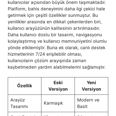
kullanıcılar açısından büyük önem taşımaktadır.
Platform, bahis deneyimini daha ilgi çekici hale
getirmek için çeşitli özellikler sunmuştur. Bu
yenilikler arasında en dikkat çekenlerden biri,
kullanıcı arayüzünün kalitesinin artırılmasıdır.
Daha kullanıcı dostu bir tasarım, navigasyonu
kolaylaştırmış ve kullanıcı memnuniyetini olumlu
yönde etkilemiştir. Buna ek olarak, canlı destek
hizmetlerinin 7/24 erişilebilir olması,
kullanıcıların çözüm arayışında zaman
kaybetmeden yardım alabilmelerini sağlamıştır.
Eski
Yeni
Özellik
Versiyon
Versiyon
Arayüz
Modern ve
Karmaşık
Tasarımı
Basit