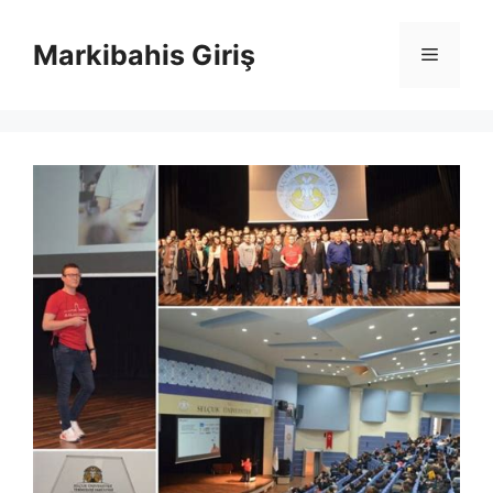
İçeriğe
atla
Markibahis Giriş
Menü