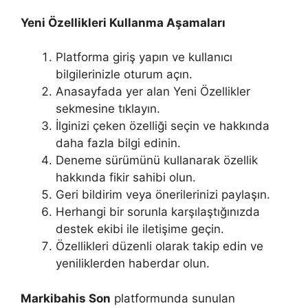
Yeni Özellikleri Kullanma Aşamaları
Platforma giriş yapın ve kullanıcı
bilgilerinizle oturum açın.
Anasayfada yer alan Yeni Özellikler
sekmesine tıklayın.
İlginizi çeken özelliği seçin ve hakkında
daha fazla bilgi edinin.
Deneme sürümünü kullanarak özellik
hakkında fikir sahibi olun.
Geri bildirim veya önerilerinizi paylaşın.
Herhangi bir sorunla karşılaştığınızda
destek ekibi ile iletişime geçin.
Özellikleri düzenli olarak takip edin ve
yeniliklerden haberdar olun.
Markibahis Son
platformunda sunulan