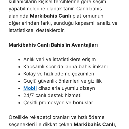
kullanıcıların kişisel tercihlerine göre seçim
yapabilmelerine olanak tanır. Canlı bahis
alanında
Markibahis Canlı
platformunun
diğerlerinden farkı, sunduğu kapsamlı analiz ve
istatistiksel desteklerdir.
Markibahis Canlı Bahis’in Avantajları
Anlık veri ve istatistiklere erişim
Kapsamlı spor dallarına bahis imkanı
Kolay ve hızlı ödeme çözümleri
Güçlü güvenlik önlemleri ve gizlilik
Mobil
cihazlarla uyumlu dizayn
24/7 canlı destek hizmeti
Çeşitli promosyon ve bonuslar
Özellikle rekabetçi oranları ve hızlı ödeme
seçenekleri ile dikkat çeken
Markibahis Canlı
,