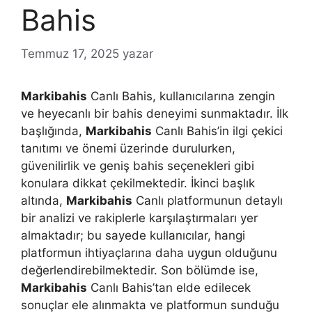
Bahis
Temmuz 17, 2025
yazar
Markibahis
Canlı Bahis, kullanıcılarına zengin
ve heyecanlı bir bahis deneyimi sunmaktadır. İlk
başlığında,
Markibahis
Canlı Bahis’in ilgi çekici
tanıtımı ve önemi üzerinde durulurken,
güvenilirlik ve geniş bahis seçenekleri gibi
konulara dikkat çekilmektedir. İkinci başlık
altında,
Markibahis
Canlı platformunun detaylı
bir analizi ve rakiplerle karşılaştırmaları yer
almaktadır; bu sayede kullanıcılar, hangi
platformun ihtiyaçlarına daha uygun olduğunu
değerlendirebilmektedir. Son bölümde ise,
Markibahis
Canlı Bahis’tan elde edilecek
sonuçlar ele alınmakta ve platformun sunduğu