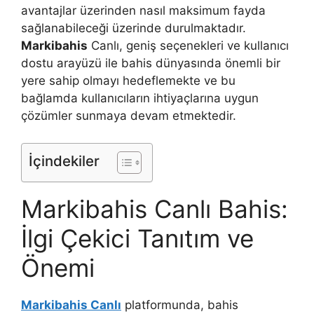
avantajlar üzerinden nasıl maksimum fayda
sağlanabileceği üzerinde durulmaktadır.
Markibahis
Canlı, geniş seçenekleri ve kullanıcı
dostu arayüzü ile bahis dünyasında önemli bir
yere sahip olmayı hedeflemekte ve bu
bağlamda kullanıcıların ihtiyaçlarına uygun
çözümler sunmaya devam etmektedir.
İçindekiler
Markibahis Canlı Bahis:
İlgi Çekici Tanıtım ve
Önemi
Markibahis Canlı
platformunda, bahis