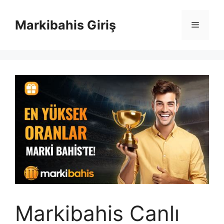
İçeriğe
atla
Markibahis Giriş
Menü
Markibahis Canlı