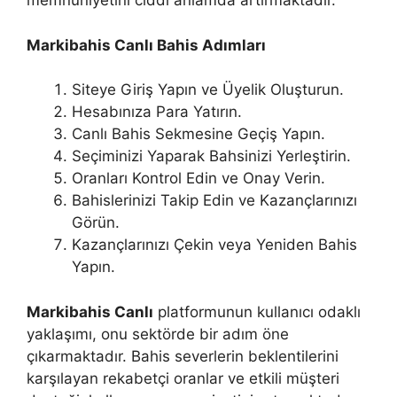
memnuniyetini ciddi anlamda artırmaktadır.
Markibahis Canlı Bahis Adımları
Siteye Giriş Yapın ve Üyelik Oluşturun.
Hesabınıza Para Yatırın.
Canlı Bahis Sekmesine Geçiş Yapın.
Seçiminizi Yaparak Bahsinizi Yerleştirin.
Oranları Kontrol Edin ve Onay Verin.
Bahislerinizi Takip Edin ve Kazançlarınızı
Görün.
Kazançlarınızı Çekin veya Yeniden Bahis
Yapın.
Markibahis Canlı
platformunun kullanıcı odaklı
yaklaşımı, onu sektörde bir adım öne
çıkarmaktadır. Bahis severlerin beklentilerini
karşılayan rekabetçi oranlar ve etkili müşteri