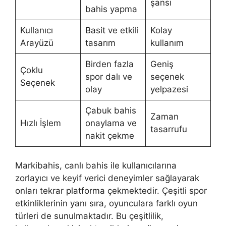
şansı
bahis yapma
Kullanıcı
Basit ve etkili
Kolay
Arayüzü
tasarım
kullanım
Birden fazla
Geniş
Çoklu
spor dalı ve
seçenek
Seçenek
olay
yelpazesi
Çabuk bahis
Zaman
Hızlı İşlem
onaylama ve
tasarrufu
nakit çekme
Markibahis, canlı bahis ile kullanıcılarına
zorlayıcı ve keyif verici deneyimler sağlayarak
onları tekrar platforma çekmektedir. Çeşitli spor
etkinliklerinin yanı sıra, oyunculara farklı oyun
türleri de sunulmaktadır. Bu çeşitlilik,