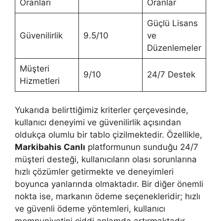
Oranları
Oranlar
Güçlü Lisans
Güvenilirlik
9.5/10
ve
Düzenlemeler
Müşteri
9/10
24/7 Destek
Hizmetleri
Yukarıda belirttiğimiz kriterler çerçevesinde,
kullanıcı deneyimi ve güvenilirlik açısından
oldukça olumlu bir tablo çizilmektedir. Özellikle,
Markibahis Canlı
platformunun sunduğu 24/7
müşteri desteği, kullanıcıların olası sorunlarına
hızlı çözümler getirmekte ve deneyimleri
boyunca yanlarında olmaktadır. Bir diğer önemli
nokta ise, markanın ödeme seçenekleridir; hızlı
ve güvenli ödeme yöntemleri, kullanıcı