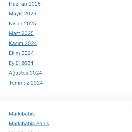
Haziran 2025
Mayıs 2025
Nisan 2025
Mart 2025
Kasım 2024
Ekim 2024
Eylül 2024
Ağustos 2024
Temmuz 2024
Markibahis
Markibahis Bahis