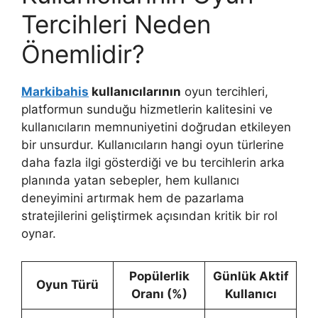
Tercihleri Neden
Önemlidir?
Markibahis
kullanıcılarının
oyun tercihleri,
platformun sunduğu hizmetlerin kalitesini ve
kullanıcıların memnuniyetini doğrudan etkileyen
bir unsurdur. Kullanıcıların hangi oyun türlerine
daha fazla ilgi gösterdiği ve bu tercihlerin arka
planında yatan sebepler, hem kullanıcı
deneyimini artırmak hem de pazarlama
stratejilerini geliştirmek açısından kritik bir rol
oynar.
Popülerlik
Günlük Aktif
Oyun Türü
Oranı (%)
Kullanıcı