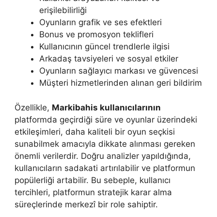
erişilebilirliği
Oyunların grafik ve ses efektleri
Bonus ve promosyon teklifleri
Kullanıcının güncel trendlerle ilgisi
Arkadaş tavsiyeleri ve sosyal etkiler
Oyunların sağlayıcı markası ve güvencesi
Müşteri hizmetlerinden alınan geri bildirim
Özellikle,
Markibahis kullanıcılarının
platformda geçirdiği süre ve oyunlar üzerindeki
etkileşimleri, daha kaliteli bir oyun seçkisi
sunabilmek amacıyla dikkate alınması gereken
önemli verilerdir. Doğru analizler yapıldığında,
kullanıcıların sadakati artırılabilir ve platformun
popülerliği artabilir. Bu sebeple, kullanıcı
tercihleri, platformun stratejik karar alma
süreçlerinde merkezî bir role sahiptir.