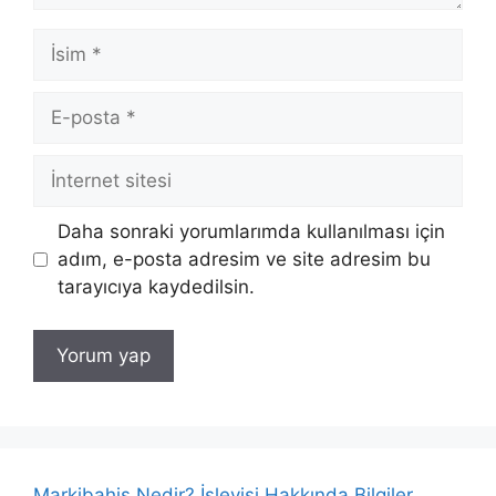
İsim
E-
posta
İnternet
sitesi
Daha sonraki yorumlarımda kullanılması için
adım, e-posta adresim ve site adresim bu
tarayıcıya kaydedilsin.
Markibahis Nedir? İşleyişi Hakkında Bilgiler