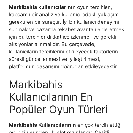
Markibahis kullanıcılarının
oyun tercihleri,
kapsamlı bir analiz ve kullanıcı odaklı yaklaşım
gerektiren bir süreçtir. İyi bir kullanıcı deneyimi
sunmak ve pazarda rekabet avantajı elde etmek
için bu tercihler dikkatlice izlenmeli ve gerekli
aksiyonlar alınmalıdır. Bu çerçevede,
kullanıcıların tercihlerini etkileyecek faktörlerin
sürekli güncellenmesi ve iyileştirilmesi,
platformun başarısını doğrudan etkileyecektir.
Markibahis
Kullanıcılarının En
Popüler Oyun Türleri
Markibahis Kullanıcılarının
en çok tercih ettiği
oyun türlerinden ilki slot oyunlarıdır. Çeşitli