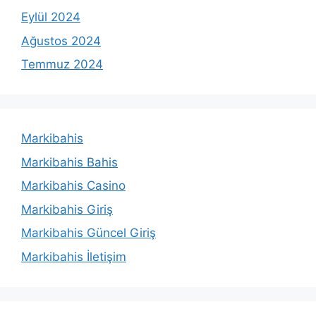
Eylül 2024
Ağustos 2024
Temmuz 2024
Markibahis
Markibahis Bahis
Markibahis Casino
Markibahis Giriş
Markibahis Güncel Giriş
Markibahis İletişim