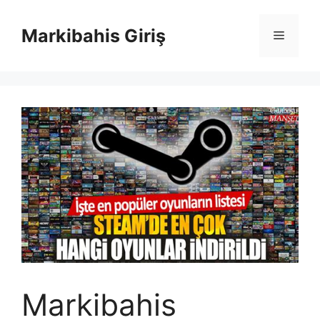
İçeriğe
atla
Markibahis Giriş
Menü
Markibahis