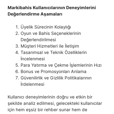
Markibahis Kullanıcılarının Deneyimlerini
Değerlendirme Aşamaları
Üyelik Sürecinin Kolaylığı
Oyun ve Bahis Seçeneklerinin
Değerlendirilmesi
Müşteri Hizmetleri ile İletişim
Tasarımsal ve Teknik Özelliklerin
İncelenmesi
Para Yatırma ve Çekme İşlemlerinin Hızı
Bonus ve Promosyonları Anlama
Güvenilirlik ve Gizlilik Politikalarının
İrdelenmesi
Kullanıcı deneyimlerinin doğru ve etkin bir
şekilde analiz edilmesi, gelecekteki kullanıcılar
için hem eşsiz bir rehber sunar hem de