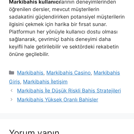
Markibahis kullanıcı
larının deneyimlerinden
öğrenilen dersler, mevcut müşterilerin
sadakatini güçlendirirken potansiyel müşterilerin
ilgisini çekmek için harika bir fırsat sunar.
Platformun her yönüyle kullanıcı dostu olması
sağlanarak, çevrimiçi bahis deneyimi daha
keyifli hale getirilebilir ve sektördeki rekabetin
önüne geçilebilir.
Kategoriler
Markibahis
,
Markibahis Casino
,
Markibahis
Giriş
,
Markibahis İletişim
Markibahis İle Düşük Riskli Bahis Stratejileri
Markibahis Yüksek Oranlı Bahisler
Yorum yapın