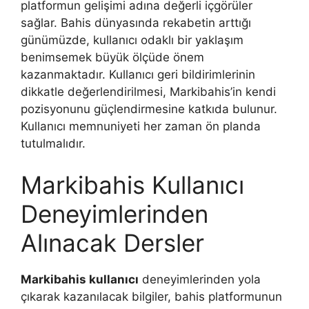
platformun gelişimi adına değerli içgörüler
sağlar. Bahis dünyasında rekabetin arttığı
günümüzde, kullanıcı odaklı bir yaklaşım
benimsemek büyük ölçüde önem
kazanmaktadır. Kullanıcı geri bildirimlerinin
dikkatle değerlendirilmesi, Markibahis’in kendi
pozisyonunu güçlendirmesine katkıda bulunur.
Kullanıcı memnuniyeti her zaman ön planda
tutulmalıdır.
Markibahis Kullanıcı
Deneyimlerinden
Alınacak Dersler
Markibahis kullanıcı
deneyimlerinden yola
çıkarak kazanılacak bilgiler, bahis platformunun