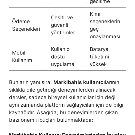
gecikme
Kimi
Çeşitli ve
Ödeme
seçeneklerin
güvenli
Seçenekleri
geç
yöntemler
onaylanması
Kullanıcı
Batarya
Mobil
dostu
tüketimi
Kullanım
uygulama
yüksek
Bunların yanı sıra,
Markibahis kullanıcı
larının
sıklıkla dile getirdiği deneyimlerden alınacak
dersler, sadece bireysel kullanıcılar için değil
aynı zamanda platform sağlayıcıları için de bilgi
kaynağıdır. Aşağıda, bu deneyimlerden çıkan
bazı önemli ipuçları bulunmaktadır: