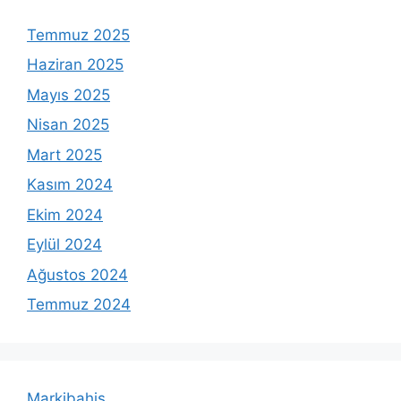
Temmuz 2025
Haziran 2025
Mayıs 2025
Nisan 2025
Mart 2025
Kasım 2024
Ekim 2024
Eylül 2024
Ağustos 2024
Temmuz 2024
Markibahis