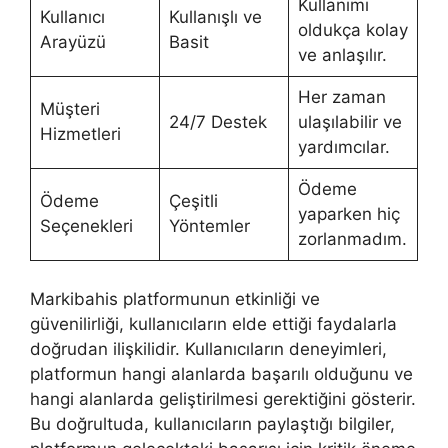
Kullanımı
Kullanıcı
Kullanışlı ve
oldukça kolay
Arayüzü
Basit
ve anlaşılır.
Her zaman
Müşteri
24/7 Destek
ulaşılabilir ve
Hizmetleri
yardımcılar.
Ödeme
Ödeme
Çeşitli
yaparken hiç
Seçenekleri
Yöntemler
zorlanmadım.
Markibahis platformunun etkinliği ve
güvenilirliği, kullanıcıların elde ettiği faydalarla
doğrudan ilişkilidir. Kullanıcıların deneyimleri,
platformun hangi alanlarda başarılı olduğunu ve
hangi alanlarda geliştirilmesi gerektiğini gösterir.
Bu doğrultuda, kullanıcıların paylaştığı bilgiler,