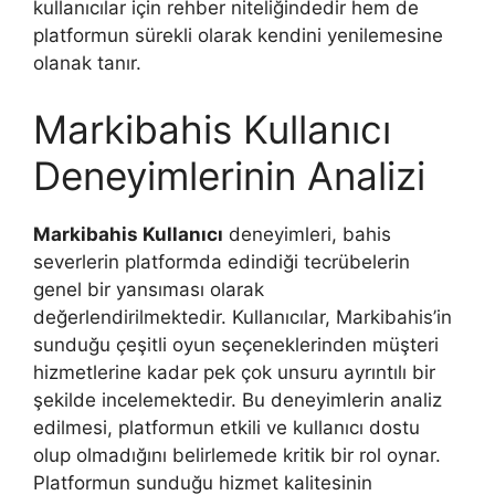
kullanıcılar için rehber niteliğindedir hem de
platformun sürekli olarak kendini yenilemesine
olanak tanır.
Markibahis Kullanıcı
Deneyimlerinin Analizi
Markibahis Kullanıcı
deneyimleri, bahis
severlerin platformda edindiği tecrübelerin
genel bir yansıması olarak
değerlendirilmektedir. Kullanıcılar, Markibahis’in
sunduğu çeşitli oyun seçeneklerinden müşteri
hizmetlerine kadar pek çok unsuru ayrıntılı bir
şekilde incelemektedir. Bu deneyimlerin analiz
edilmesi, platformun etkili ve kullanıcı dostu
olup olmadığını belirlemede kritik bir rol oynar.
Platformun sunduğu hizmet kalitesinin