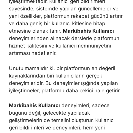
iyileştirmektedir. Kullanıcı geri bildirimleri
sayesinde, sistemde yapılan güncellemeler ve
yeni özellikler, platformun rekabet gücünü artırır
ve daha geniş bir kullanıcı kitlesine hitap
etmesine olanak tanır.
Markibahis Kullanıcı
deneyimlerinden alınacak derslerle platformun
hizmet kalitesini ve kullanıcı memnuniyetini
artırması hedeflenir.
Unutulmamalıdır ki, bir platformun en değerli
kaynaklarından biri kullanıcıların gerçek
deneyimleridir. Bu deneyimler ışığında yapılan
iyileştirmeler, platformu daha çekici hale getirir.
Markibahis Kullanıcı
deneyimleri, sadece
bugünü değil, gelecekte yapılacak
geliştirmelerin de temelini oluşturur. Kullanıcı
geri bildirimleri ve deneyimleri, hem yeni