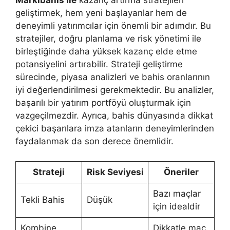
Markibahis İle
kazanç artırma stratejileri
geliştirmek, hem yeni başlayanlar hem de
deneyimli yatırımcılar için önemli bir adımdır. Bu
stratejiler, doğru planlama ve risk yönetimi ile
birleştiğinde daha yüksek kazanç elde etme
potansiyelini artırabilir. Strateji geliştirme
sürecinde, piyasa analizleri ve bahis oranlarının
iyi değerlendirilmesi gerekmektedir. Bu analizler,
başarılı bir yatırım portföyü oluşturmak için
vazgeçilmezdir. Ayrıca, bahis dünyasında dikkat
çekici başarılara imza atanların deneyimlerinden
faydalanmak da son derece önemlidir.
Strateji
Risk Seviyesi
Öneriler
Bazı maçlar
Tekli Bahis
Düşük
için idealdir
Kombine
Dikkatle maç