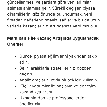
güncellenmesi ve şartlara göre yeni adımlar
atılması anlamına gelir. Sürekli değişen piyasa
dinamiklerini göz önünde bulundurmak, yeni
fırsatları değerlendirmenizi sağlar ve bu da uzun
vadede kazançlarınızı artırmanıza yardımcı olur.
Markibahis İle Kazanç Artışında Uygulanacak
Öneriler
Güncel piyasa eğilimlerini yakından takip
edin.
Belirli aralıklarla stratejilerinizi gözden
geçirin.
Analiz araçlarını etkin bir şekilde kullanın.
Küçük yatırımlar ile başlayın ve deneyim
kazandıkça artırın.
Uzmanlardan ve profesyonellerden
öneriler alın.