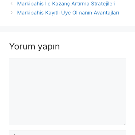
Markibahis İle Kazanç Artırma Stratejileri
Markibahis Kayıtlı Üye Olmanın Avantajları
Yorum yapın
Yorum
İsim