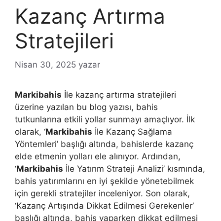
Kazanç Artırma
Stratejileri
Nisan 30, 2025
yazar
Markibahis
İle kazanç artırma stratejileri
üzerine yazılan bu blog yazısı, bahis
tutkunlarına etkili yollar sunmayı amaçlıyor. İlk
olarak, ‘
Markibahis
İle Kazanç Sağlama
Yöntemleri’ başlığı altında, bahislerde kazanç
elde etmenin yolları ele alınıyor. Ardından,
‘
Markibahis
İle Yatırım Strateji Analizi’ kısmında,
bahis yatırımlarını en iyi şekilde yönetebilmek
için gerekli stratejiler inceleniyor. Son olarak,
‘Kazanç Artışında Dikkat Edilmesi Gerekenler’
başlığı altında, bahis yaparken dikkat edilmesi