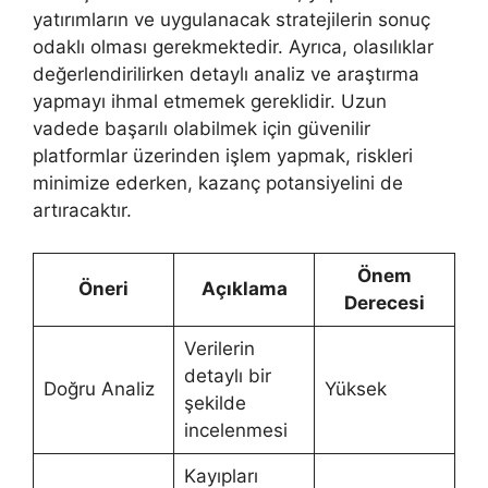
yatırımların ve uygulanacak stratejilerin sonuç
odaklı olması gerekmektedir. Ayrıca, olasılıklar
değerlendirilirken detaylı analiz ve araştırma
yapmayı ihmal etmemek gereklidir. Uzun
vadede başarılı olabilmek için güvenilir
platformlar üzerinden işlem yapmak, riskleri
minimize ederken, kazanç potansiyelini de
artıracaktır.
Önem
Öneri
Açıklama
Derecesi
Verilerin
detaylı bir
Doğru Analiz
Yüksek
şekilde
incelenmesi
Kayıpları