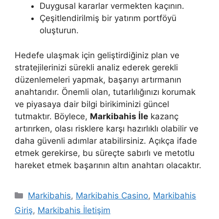
Duygusal kararlar vermekten kaçının.
Çeşitlendirilmiş bir yatırım portföyü
oluşturun.
Hedefe ulaşmak için geliştirdiğiniz plan ve
stratejilerinizi sürekli analiz ederek gerekli
düzenlemeleri yapmak, başarıyı artırmanın
anahtarıdır. Önemli olan, tutarlılığınızı korumak
ve piyasaya dair bilgi birikiminizi güncel
tutmaktır. Böylece,
Markibahis İle
kazanç
artırırken, olası risklere karşı hazırlıklı olabilir ve
daha güvenli adımlar atabilirsiniz. Açıkça ifade
etmek gerekirse, bu süreçte sabırlı ve metotlu
hareket etmek başarının altın anahtarı olacaktır.
Kategoriler
Markibahis
,
Markibahis Casino
,
Markibahis
Giriş
,
Markibahis İletişim