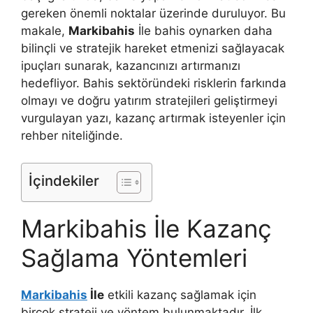
gereken önemli noktalar üzerinde duruluyor. Bu
makale,
Markibahis
İle bahis oynarken daha
bilinçli ve stratejik hareket etmenizi sağlayacak
ipuçları sunarak, kazancınızı artırmanızı
hedefliyor. Bahis sektöründeki risklerin farkında
olmayı ve doğru yatırım stratejileri geliştirmeyi
vurgulayan yazı, kazanç artırmak isteyenler için
rehber niteliğinde.
İçindekiler
Markibahis İle Kazanç
Sağlama Yöntemleri
Markibahis
İle
etkili kazanç sağlamak için
birçok strateji ve yöntem bulunmaktadır. İlk