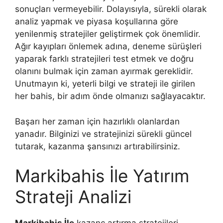
sonuçları vermeyebilir. Dolayısıyla, sürekli olarak
analiz yapmak ve piyasa koşullarına göre
yenilenmiş stratejiler geliştirmek çok önemlidir.
Ağır kayıpları önlemek adına, deneme sürüşleri
yaparak farklı stratejileri test etmek ve doğru
olanını bulmak için zaman ayırmak gereklidir.
Unutmayın ki, yeterli bilgi ve strateji ile girilen
her bahis, bir adım önde olmanızı sağlayacaktır.
Başarı her zaman için hazırlıklı olanlardan
yanadır. Bilginizi ve stratejinizi sürekli güncel
tutarak, kazanma şansınızı artırabilirsiniz.
Markibahis İle Yatırım
Strateji Analizi