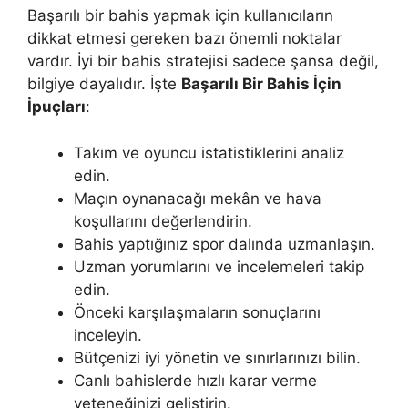
Başarılı bir bahis yapmak için kullanıcıların
dikkat etmesi gereken bazı önemli noktalar
vardır. İyi bir bahis stratejisi sadece şansa değil,
bilgiye dayalıdır. İşte
Başarılı Bir Bahis İçin
İpuçları
:
Takım ve oyuncu istatistiklerini analiz
edin.
Maçın oynanacağı mekân ve hava
koşullarını değerlendirin.
Bahis yaptığınız spor dalında uzmanlaşın.
Uzman yorumlarını ve incelemeleri takip
edin.
Önceki karşılaşmaların sonuçlarını
inceleyin.
Bütçenizi iyi yönetin ve sınırlarınızı bilin.
Canlı bahislerde hızlı karar verme
yeteneğinizi geliştirin.