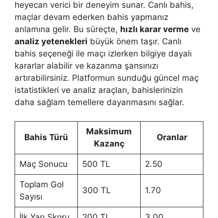
heyecan verici bir deneyim sunar. Canlı bahis,
maçlar devam ederken bahis yapmanız
anlamına gelir. Bu süreçte,
hızlı karar verme
ve
analiz yetenekleri
büyük önem taşır. Canlı
bahis seçeneği ile maçı izlerken bilgiye dayalı
kararlar alabilir ve kazanma şansınızı
artırabilirsiniz. Platformun sunduğu güncel maç
istatistikleri ve analiz araçları, bahislerinizin
daha sağlam temellere dayanmasını sağlar.
Maksimum
Bahis Türü
Oranlar
Kazanç
Maç Sonucu
500 TL
2.50
Toplam Gol
300 TL
1.70
Sayısı
İlk Yarı Skoru
200 TL
3.00